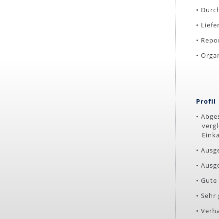
• Durc
• Lief
• Repo
• Orga
Profil
• Abge
vergle
Einka
• Ausg
• Ausg
• Gute
• Sehr
• Verh