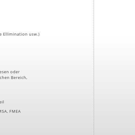
 Ellimination usw.)
wesen oder
chen Bereich,
eil
 MSA, FMEA