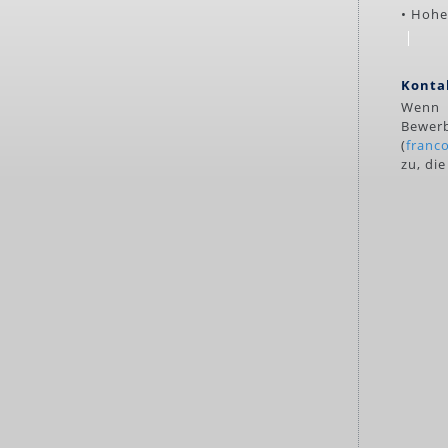
• Hohe
Konta
Wenn 
Bewerb
(
franc
zu, di