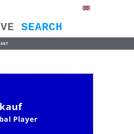
IVE
SEARCH
TAKT
nkauf
bal Player