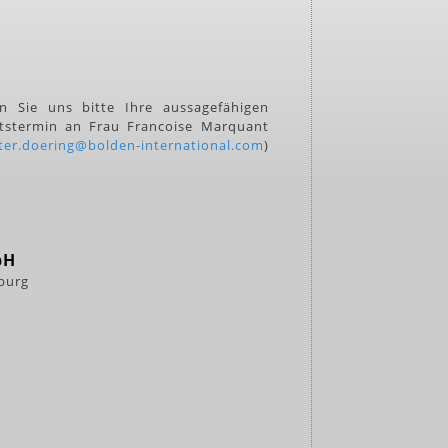
n Sie uns bitte Ihre aussagefähigen
ttstermin an Frau Francoise Marquant
ter.doering@bolden-international.com
)
bH
zburg