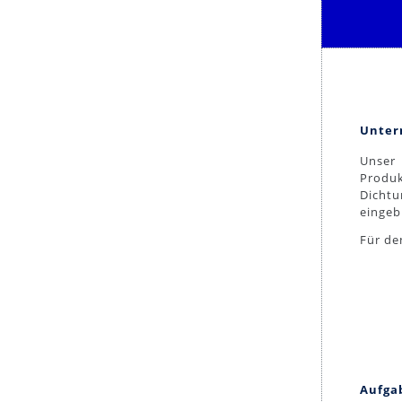
Unte
Unser 
Produk
Dicht
eingeb
Für de
Aufg