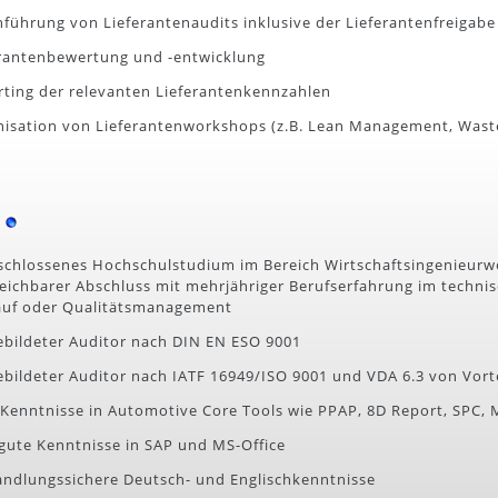
hführung von Lieferantenaudits inklusive der Lieferantenfreigabe
erantenbewertung und -entwicklung
rting der relevanten Lieferantenkennzahlen
nisation von Lieferantenworkshops (z.B. Lean Management, Waste
schlossenes Hochschulstudium im Bereich Wirtschaftsingenieur
ichbarer Abschluss mit mehrjähriger Berufserfahrung im technis
uf oder Qualitätsmanagement
ebildeter Auditor nach DIN EN ESO 9001
ebildeter Auditor nach IATF 16949/ISO 9001 und VDA 6.3 von Vort
 Kenntnisse in Automotive Core Tools wie PPAP, 8D Report, SPC,
 gute Kenntnisse in SAP und MS-Office
andlungssichere Deutsch- und Englischkenntnisse